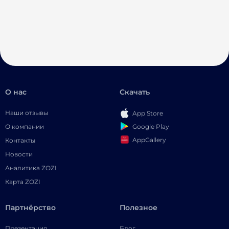
О нас
Скачать
Наши отзывы
App Store
Google Play
О компании
AppGallery
Контакты
Новости
Аналитика ZOZI
Карта ZOZI
Партнёрство
Полезное
Презентация
Блог