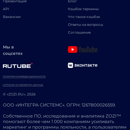
Презентация
Блог
API
Кэшбэк термины
Вакансии
Что такое кэшбэк
Ответы на вопросы
Соглашение
Мы в
соцсетях
ПОЛИТИКА КОНФИДЕНЦИАЛЬНОСТИ
СОГЛАСИЕ НА ОБРАБОТКУ ДАННЫХ
© «ZOZI.RU», 2026
ООО «ИНТЕГРА СИСТЕМС». ОГРН: 1267800026559.
Собственное ПО, исследования и аналитика ZOZI™
помогают более чем 1 000 компаниям усиливать
маркетинг и программы лояльности, а пользователям