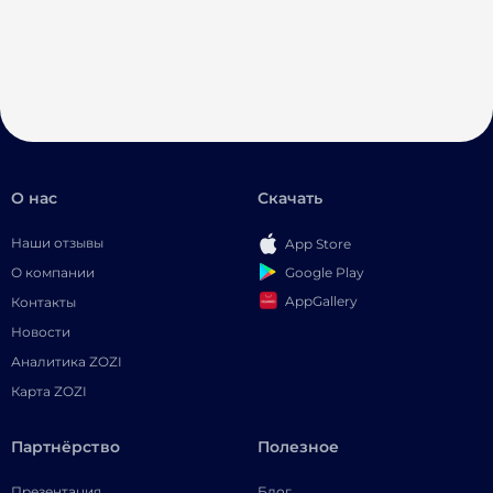
О нас
Скачать
Наши отзывы
App Store
Google Play
О компании
AppGallery
Контакты
Новости
Аналитика ZOZI
Карта ZOZI
Партнёрство
Полезное
Презентация
Блог