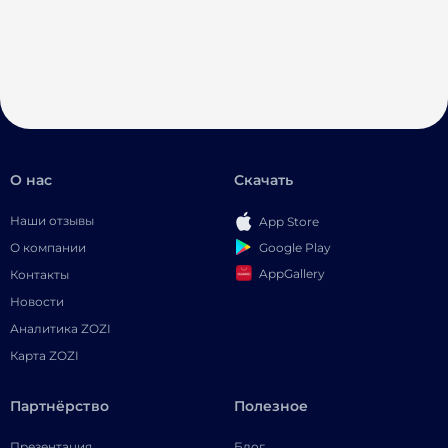
О нас
Скачать
Наши отзывы
App Store
Google Play
О компании
AppGallery
Контакты
Новости
Аналитика ZOZI
Карта ZOZI
Партнёрство
Полезное
Презентация
Блог