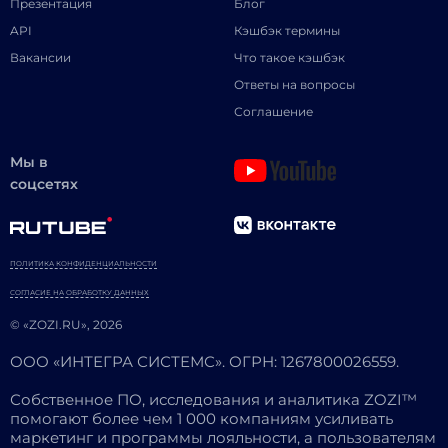
Презентация
Блог
API
Кэшбэк термины
Вакансии
Что такое кэшбэк
Ответы на вопросы
Соглашение
Мы в
соцсетях
ПОЛИТИКА КОНФИДЕНЦИАЛЬНОСТИ
СОГЛАСИЕ НА ОБРАБОТКУ ДАННЫХ
© «ZOZI.RU», 2026
ООО «ИНТЕГРА СИСТЕМС». ОГРН: 1267800026559.
Собственное ПО, исследования и аналитика ZOZI™
помогают более чем 1 000 компаниям усиливать
маркетинг и программы лояльности, а пользователям