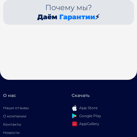
Почему мы?
Даём
Гарантии
⚡
О нас
Скачать
Наши отзывы
App Store
Google Play
О компании
AppGallery
Контакты
Новости