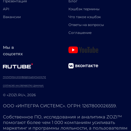
Презентация
Блог
API
Кэшбэк термины
Вакансии
Что такое кэшбэк
Ответы на вопросы
Соглашение
Мы в
соцсетях
ПОЛИТИКА КОНФИДЕНЦИАЛЬНОСТИ
СОГЛАСИЕ НА ОБРАБОТКУ ДАННЫХ
© «ZOZI.RU», 2026
ООО «ИНТЕГРА СИСТЕМС». ОГРН: 1267800026559.
Собственное ПО, исследования и аналитика ZOZI™
помогают более чем 1 000 компаниям усиливать
маркетинг и программы лояльности, а пользователям