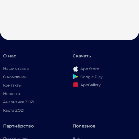
О нас
Скачать
Наши отзывы
App Store
Google Play
О компании
AppGallery
Контакты
Новости
Аналитика ZOZI
Карта ZOZI
Партнёрство
Полезное
Презентация
Блог