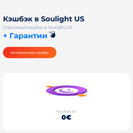
Кэшбэк в Soulight US
Огромный кэшбэк в Soulight US
💣
+ Гарантии
Активировать кэшбэк
Кэшбэк до
0€