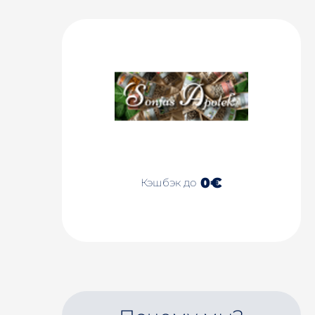
0€
Кэшбэк до