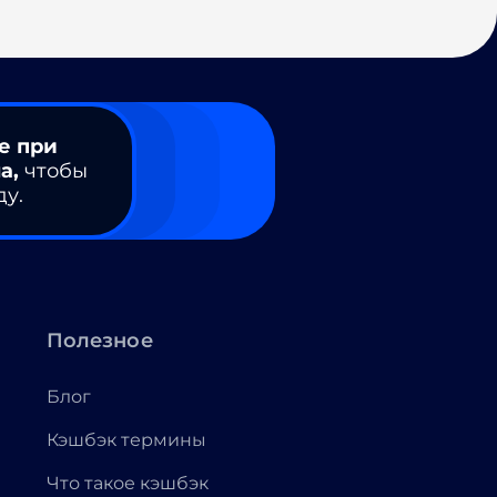
е при
а,
чтобы
ду.
Полезное
Блог
Кэшбэк термины
Что такое кэшбэк