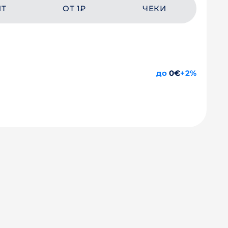
ЙТ
ОТ 1₽
ЧЕКИ
до
0€
+2%