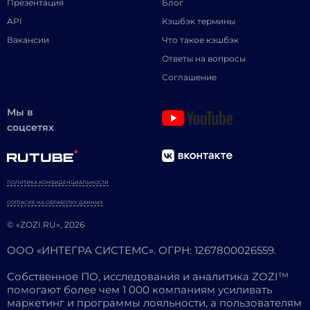
Презентация
Блог
API
Кэшбэк термины
Вакансии
Что такое кэшбэк
Ответы на вопросы
Соглашение
Мы в
соцсетях
ПОЛИТИКА КОНФИДЕНЦИАЛЬНОСТИ
СОГЛАСИЕ НА ОБРАБОТКУ ДАННЫХ
© «ZOZI.RU», 2026
ООО «ИНТЕГРА СИСТЕМС». ОГРН: 1267800026559.
Собственное ПО, исследования и аналитика ZOZI™
помогают более чем 1 000 компаниям усиливать
маркетинг и программы лояльности, а пользователям