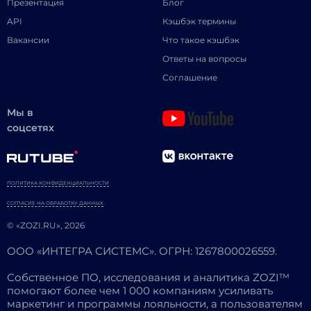
Презентация
Блог
API
Кэшбэк термины
Вакансии
Что такое кэшбэк
Ответы на вопросы
Соглашение
Мы в
соцсетях
ПОЛИТИКА КОНФИДЕНЦИАЛЬНОСТИ
СОГЛАСИЕ НА ОБРАБОТКУ ДАННЫХ
© «ZOZI.RU», 2026
ООО «ИНТЕГРА СИСТЕМС». ОГРН: 1267800026559.
Собственное ПО, исследования и аналитика ZOZI™
помогают более чем 1 000 компаниям усиливать
маркетинг и программы лояльности, а пользователям