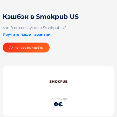
Кэшбэк в Smokpub US
Кэшбэк за покупки в Smokpub US
Изучите наши гарантии
Активировать кэшбэк
Кэшбэк до
0€