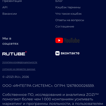
Презентация
Блог
API
Кэшбэк термины
Вакансии
Что такое кэшбэк
Ответы на вопросы
Соглашение
Мы в
соцсетях
ПОЛИТИКА КОНФИДЕНЦИАЛЬНОСТИ
СОГЛАСИЕ НА ОБРАБОТКУ ДАННЫХ
© «ZOZI.RU», 2026
ООО «ИНТЕГРА СИСТЕМС». ОГРН: 1267800026559.
Собственное ПО, исследования и аналитика ZOZI™
помогают более чем 1 000 компаниям усиливать
маркетинг и программы лояльности, а пользователям