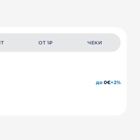
ЙТ
ОТ 1₽
ЧЕКИ
до
0€
+2%