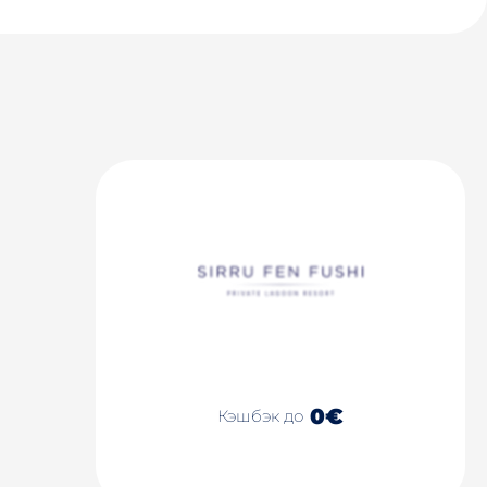
0€
Кэшбэк до