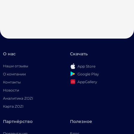
О нас
Скачать
Наши отзывы
App Store
Google Play
О компании
AppGallery
Контакты
Новости
Аналитика ZOZI
Карта ZOZI
Партнёрство
Полезное
Презентация
Блог