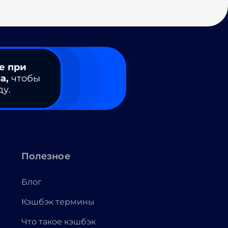
е при
а,
чтобы
ду.
Полезное
Блог
Кэшбэк термины
Что такое кэшбэк