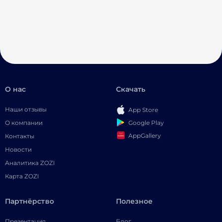
О нас
Скачать
Наши отзывы
App Store
Google Play
О компании
AppGallery
Контакты
Новости
Аналитика ZOZI
Карта ZOZI
Партнёрство
Полезное
Презентация
Блог