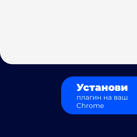
Установи
плагин на ваш
Chrome