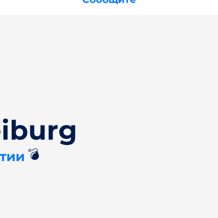
iburg
💣
нтии