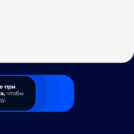
е при
а,
чтобы
ду.