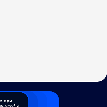
е при
а,
чтобы