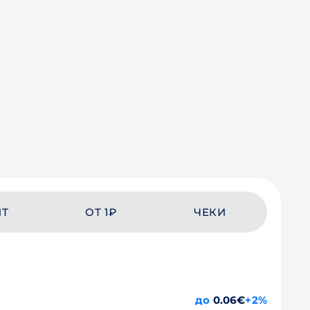
ЙТ
ОТ 1₽
ЧЕКИ
до
0.06€
+2%