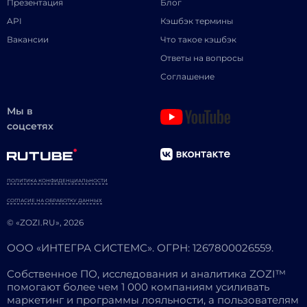
Презентация
Блог
API
Кэшбэк термины
Вакансии
Что такое кэшбэк
Ответы на вопросы
Соглашение
Мы в
соцсетях
ПОЛИТИКА КОНФИДЕНЦИАЛЬНОСТИ
СОГЛАСИЕ НА ОБРАБОТКУ ДАННЫХ
© «ZOZI.RU», 2026
ООО «ИНТЕГРА СИСТЕМС». ОГРН: 1267800026559.
Собственное ПО, исследования и аналитика ZOZI™
помогают более чем 1 000 компаниям усиливать
маркетинг и программы лояльности, а пользователям