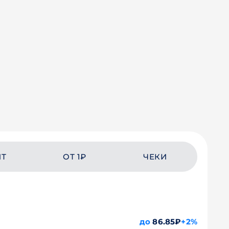
ЙТ
ОТ 1₽
ЧЕКИ
до
86.85₽
+2%