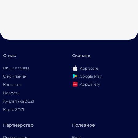
О нас
Скачать
Наши отзывы
App Store
Google Play
О компании
AppGallery
Контакты
Новости
Аналитика ZOZI
Карта ZOZI
Партнёрство
Полезное
Презентация
Блог