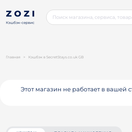
Кэшбэк-сервис
Главная
>
Кэшбэк в SecretStays.co.uk GB
Этот магазин не работает в вашей 