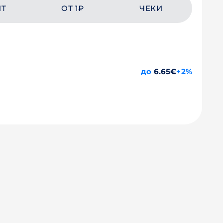
ЙТ
ОТ 1₽
ЧЕКИ
до
6.65€
+2%