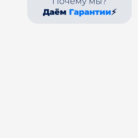
Почему мы?
Даём
Гарантии
⚡