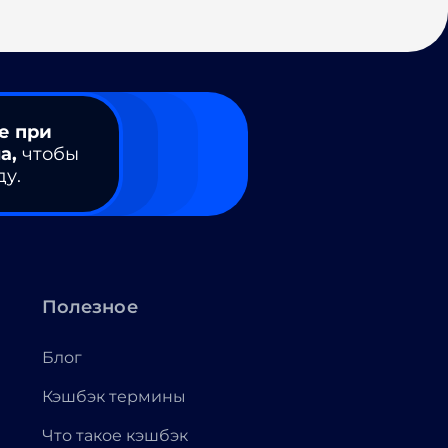
е при
а,
чтобы
ду.
Полезное
Блог
Кэшбэк термины
Что такое кэшбэк