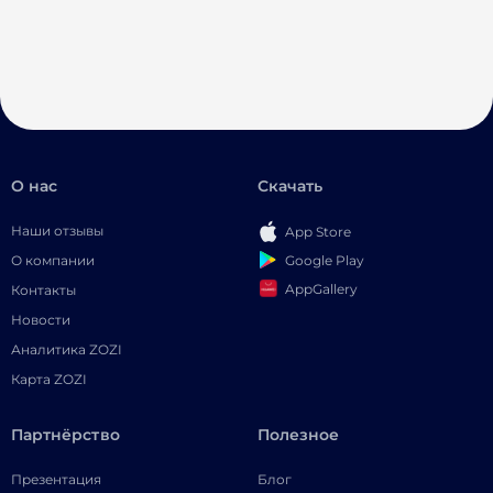
О нас
Скачать
Наши отзывы
App Store
Google Play
О компании
AppGallery
Контакты
Новости
Аналитика ZOZI
Карта ZOZI
Партнёрство
Полезное
Презентация
Блог