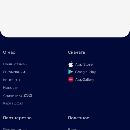
О нас
Скачать
Наши отзывы
App Store
Google Play
О компании
AppGallery
Контакты
Новости
Аналитика ZOZI
Карта ZOZI
Партнёрство
Полезное
Презентация
Блог