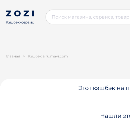
Кэшбэк-сервис
Главная
>
Кэшбэк в ru.mavi.com
Этот кэшбэк на п
Нашли эт