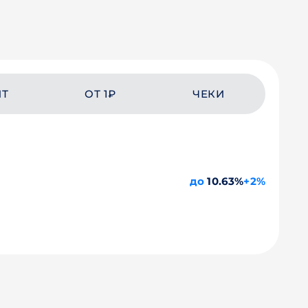
ЙТ
ОТ 1₽
ЧЕКИ
до
10.63%
+2%