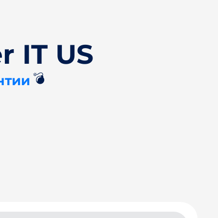
r IT US
💣
нтии