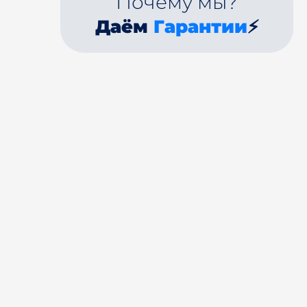
Почему мы?
Даём
Гарантии
⚡