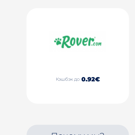
0.92€
Кэшбэк до