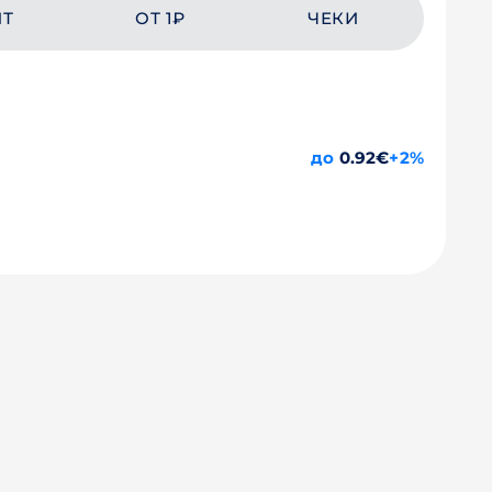
ЙТ
ОТ 1₽
ЧЕКИ
до
0.92€
+2%