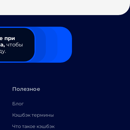
е при
а,
чтобы
ду.
Полезное
Блог
Кэшбэк термины
Что такое кэшбэк