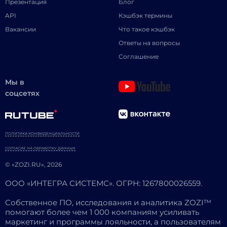
Презентация
Блог
API
Кэшбэк термины
Вакансии
Что такое кэшбэк
Ответы на вопросы
Соглашение
Мы в
соцсетях
ПОЛИТИКА КОНФИДЕНЦИАЛЬНОСТИ
СОГЛАСИЕ НА ОБРАБОТКУ ДАННЫХ
© «ZOZI.RU», 2026
ООО «ИНТЕГРА СИСТЕМС». ОГРН: 1267800026559.
Собственное ПО, исследования и аналитика ZOZI™
помогают более чем 1 000 компаниям усиливать
маркетинг и программы лояльности, а пользователям