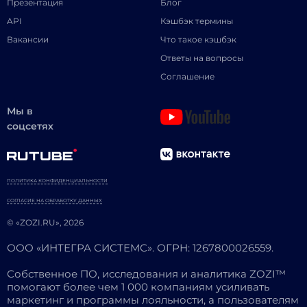
Презентация
Блог
API
Кэшбэк термины
Вакансии
Что такое кэшбэк
Ответы на вопросы
Соглашение
Мы в
соцсетях
ПОЛИТИКА КОНФИДЕНЦИАЛЬНОСТИ
СОГЛАСИЕ НА ОБРАБОТКУ ДАННЫХ
© «ZOZI.RU», 2026
ООО «ИНТЕГРА СИСТЕМС». ОГРН: 1267800026559.
Собственное ПО, исследования и аналитика ZOZI™
помогают более чем 1 000 компаниям усиливать
маркетинг и программы лояльности, а пользователям