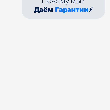
Почему мы?
Даём
Гарантии
⚡