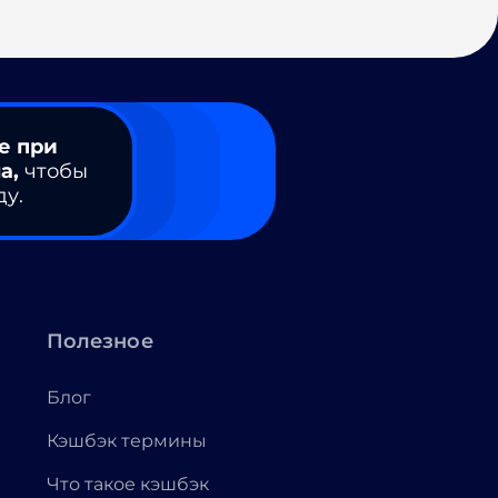
е при
а,
чтобы
ду.
Полезное
Блог
Кэшбэк термины
Что такое кэшбэк