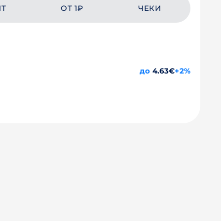
ЙТ
ОТ 1₽
ЧЕКИ
до
4.63€
+2%