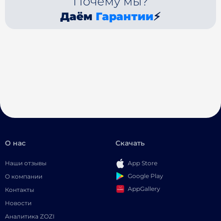
Почему мы?
Даём
Гарантии
⚡
О нас
Скачать
Наши отзывы
App Store
Google Play
О компании
AppGallery
Контакты
Новости
Аналитика ZOZI