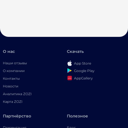
О нас
Скачать
Наши отзывы
App Store
Google Play
О компании
AppGallery
Контакты
Новости
Аналитика ZOZI
Карта ZOZI
Партнёрство
Полезное
Презентация
Блог