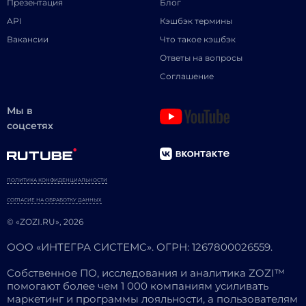
Презентация
Блог
API
Кэшбэк термины
Вакансии
Что такое кэшбэк
Ответы на вопросы
Соглашение
Мы в
соцсетях
ПОЛИТИКА КОНФИДЕНЦИАЛЬНОСТИ
СОГЛАСИЕ НА ОБРАБОТКУ ДАННЫХ
© «ZOZI.RU», 2026
ООО «ИНТЕГРА СИСТЕМС». ОГРН: 1267800026559.
Собственное ПО, исследования и аналитика ZOZI™
помогают более чем 1 000 компаниям усиливать
маркетинг и программы лояльности, а пользователям