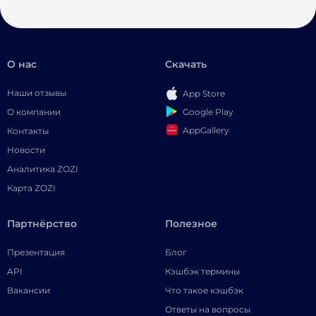
О нас
Скачать
Наши отзывы
App Store
Google Play
О компании
AppGallery
Контакты
Новости
Аналитика ZOZI
Карта ZOZI
Партнёрство
Полезное
Презентация
Блог
API
Кэшбэк термины
Вакансии
Что такое кэшбэк
Ответы на вопросы