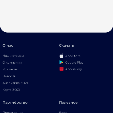
О нас
Скачать
Наши отзывы
App Store
Google Play
О компании
AppGallery
Контакты
Новости
Аналитика ZOZI
Карта ZOZI
Партнёрство
Полезное
Презентация
Блог