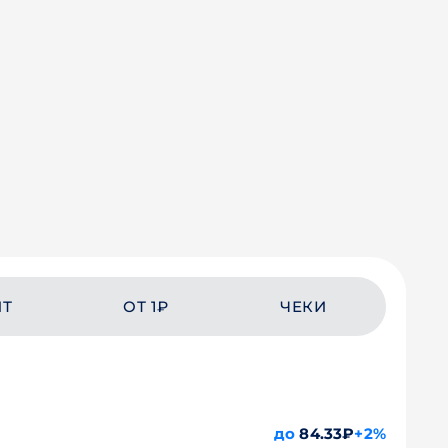
ЙТ
ОТ 1₽
ЧЕКИ
до
84.33₽
+2%