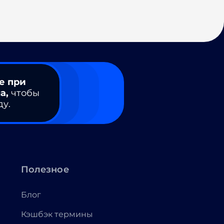
е при
а,
чтобы
ду.
Полезное
Блог
Кэшбэк термины