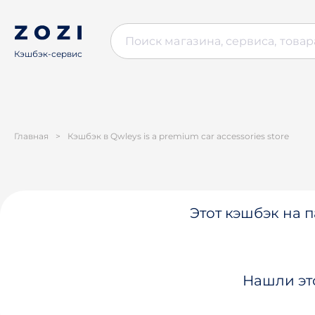
Кэшбэк-сервис
Главная
>
Кэшбэк в Qwleys is a premium car accessories store
Этот кэшбэк на п
Нашли эт