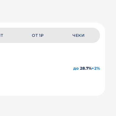
ЙТ
ОТ 1₽
ЧЕКИ
до
28.7%
+2%