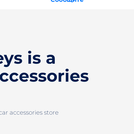
ys is a
ccessories
ar accessories store