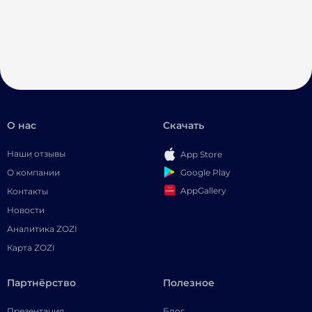
О нас
Скачать
Наши отзывы
App Store
Google Play
О компании
AppGallery
Контакты
Новости
Аналитика ZOZI
Карта ZOZI
Партнёрство
Полезное
Презентация
Блог