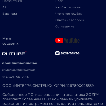
Презентация
Блог
API
Кэшбэк термины
Вакансии
Что такое кэшбэк
Ответы на вопросы
Соглашение
Мы в
соцсетях
ПОЛИТИКА КОНФИДЕНЦИАЛЬНОСТИ
СОГЛАСИЕ НА ОБРАБОТКУ ДАННЫХ
© «ZOZI.RU», 2026
ООО «ИНТЕГРА СИСТЕМС». ОГРН: 1267800026559.
Собственное ПО, исследования и аналитика ZOZI™
помогают более чем 1 000 компаниям усиливать
маркетинг и программы лояльности, а пользователям