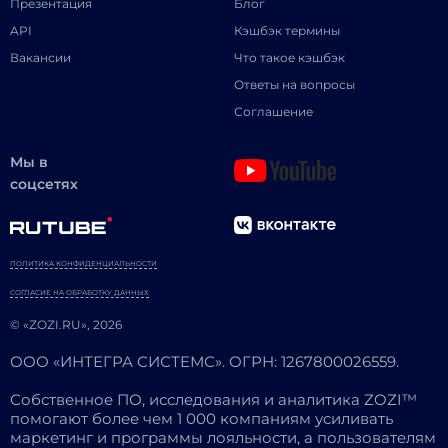
Презентация
Блог
API
Кэшбэк термины
Вакансии
Что такое кэшбэк
Ответы на вопросы
Соглашение
Мы в
соцсетях
ПОЛИТИКА КОНФИДЕНЦИАЛЬНОСТИ
СОГЛАСИЕ НА ОБРАБОТКУ ДАННЫХ
© «ZOZI.RU», 2026
ООО «ИНТЕГРА СИСТЕМС». ОГРН: 1267800026559.
Собственное ПО, исследования и аналитика ZOZI™
помогают более чем 1 000 компаниям усиливать
маркетинг и программы лояльности, а пользователям