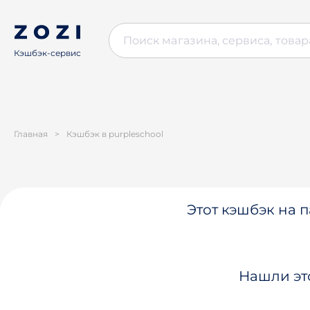
Кэшбэк-сервис
Главная
>
Кэшбэк в purpleschool
Этот кэшбэк на п
Нашли эт