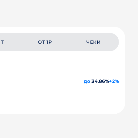
ЙТ
ОТ 1₽
ЧЕКИ
до
34.86%
+2%