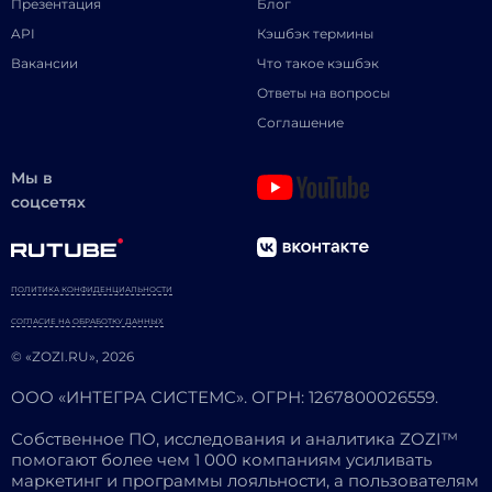
Презентация
Блог
API
Кэшбэк термины
Вакансии
Что такое кэшбэк
Ответы на вопросы
Соглашение
Мы в
соцсетях
ПОЛИТИКА КОНФИДЕНЦИАЛЬНОСТИ
СОГЛАСИЕ НА ОБРАБОТКУ ДАННЫХ
© «ZOZI.RU», 2026
ООО «ИНТЕГРА СИСТЕМС». ОГРН: 1267800026559.
Собственное ПО, исследования и аналитика ZOZI™
помогают более чем 1 000 компаниям усиливать
маркетинг и программы лояльности, а пользователям