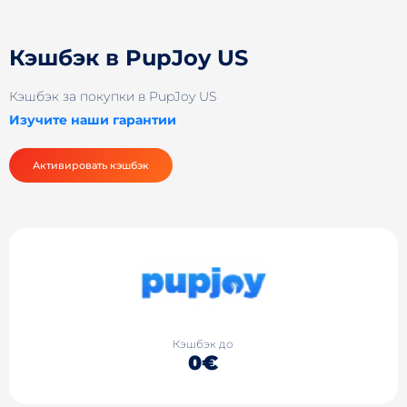
Кэшбэк в PupJoy US
Кэшбэк за покупки в PupJoy US
Изучите наши гарантии
Активировать кэшбэк
Кэшбэк до
0€