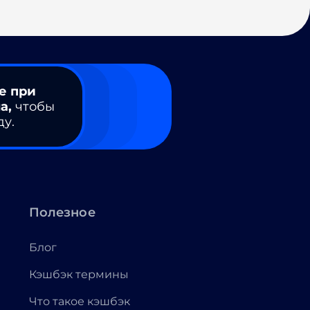
е при
а,
чтобы
ду.
Полезное
Блог
Кэшбэк термины
Что такое кэшбэк