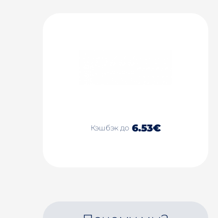
6.53€
Кэшбэк до