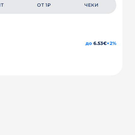
ЙТ
ОТ 1₽
ЧЕКИ
до
6.53€
+2%