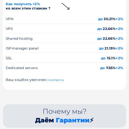
Как получить +2%
ко всем этим ставкам ?
VPN
до
30.21%
+2%
VPS
до
22.66%
+2%
Shared hosting
до
22.66%
+2%
ISPmanager panel
до
21.15%
+2%
SSL
до
15.1%
+2%
Dedicated servers
до
7.55%
+2%
Ваш кэшбэк увеличен
(смотреть)
Почему мы?
Даём
Гарантии
⚡