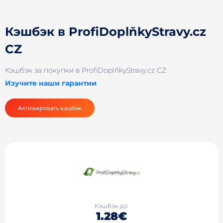
Кэшбэк в ProfiDoplňkyStravy.cz
CZ
Кэшбэк за покупки в ProfiDoplňkyStravy.cz CZ
Изучите наши гарантии
Активировать кэшбэк
Кэшбэк до
1.28€