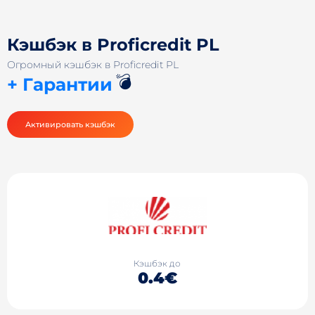
Кэшбэк в Proficredit PL
Огромный кэшбэк в Proficredit PL
💣
+ Гарантии
Активировать кэшбэк
Кэшбэк до
0.4€