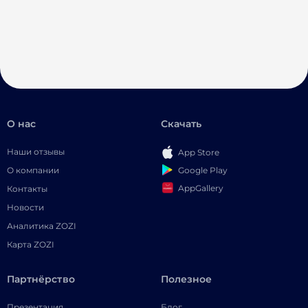
О нас
Скачать
Наши отзывы
App Store
Google Play
О компании
AppGallery
Контакты
Новости
Аналитика ZOZI
Карта ZOZI
Партнёрство
Полезное
Презентация
Блог