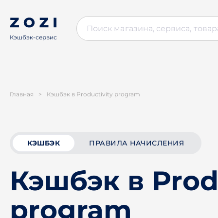
Кэшбэк-сервис
Главная
>
Кэшбэк в Productivity program
КЭШБЭК
ПРАВИЛА НАЧИСЛЕНИЯ
Кэшбэк в Prod
program