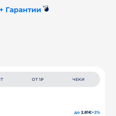
💣
+ Гарантии
ЙТ
ОТ 1₽
ЧЕКИ
до
2.81€
+2%