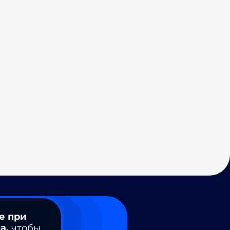
е при
а,
чтобы