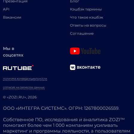
Презентация
Блог
API
Кэшбэк термины
Вакансии
Что такое кэшбэк
Ответы на вопросы
Соглашение
Мы в
соцсетях
ПОЛИТИКА КОНФИДЕНЦИАЛЬНОСТИ
СОГЛАСИЕ НА ОБРАБОТКУ ДАННЫХ
© «ZOZI.RU», 2026
ООО «ИНТЕГРА СИСТЕМС». ОГРН: 1267800026559.
Собственное ПО, исследования и аналитика ZOZI™
помогают более чем 1 000 компаниям усиливать
маркетинг и программы лояльности, а пользователям