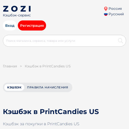
Россия
Русский
Кэшбэк-сервис
Вход
Регистрация
Главная
>
Кэшбэк в PrintCandies US
КЭШБЭК
ПРАВИЛА НАЧИСЛЕНИЯ
Кэшбэк в PrintCandies US
Кэшбэк за покупки в PrintCandies US