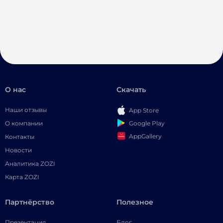
О нас
Скачать
Наши отзывы
App Store
Google Play
О компании
AppGallery
Контакты
Новости
Аналитика ZOZI
Карта ZOZI
Партнёрство
Полезное
Презентация
Блог