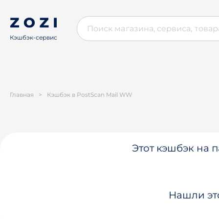
Кэшбэк-сервис
Главная
>
Кэшбэк в PostScan Mail WW
Этот кэшбэк на п
Нашли эт