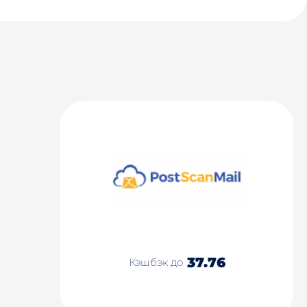
37.76
Кэшбэк до