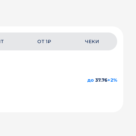
ЙТ
ОТ 1₽
ЧЕКИ
до
37.76
+2%